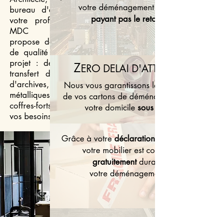
votre déménagement en ne
bureau d'études... quelle que soit
payant pas le retour
votre profession ou vos besoins,
MDC Déménagement vous
propose de nombreuses prestations
de qualité et vous aide dans votre
projet : déménagement de locaux,
Z
ERO DELAI D'ATTENTE
transfert de mobiliers de bureau,
d'archives, manutention d'armoires
Nous vous garantissons la livraison
métalliques, d'imprimantes, de
de vos cartons de déménagement à
coffres-forts... nous répondons à tous
votre domicile
sous 24h
vos besoins !
Grâce à votre
déclaration de valeur
votre mobilier est couvert
gratuitement
durant
votre déménagement